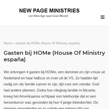
Ga
naar
M
de
inhoud
Home
»
Gasten bij HOMe (House Of Ministry españa)
Gasten bij HOMe (House Of Ministry
españa)
We ontvingen 4 gasten bij HOMe, een dominee en zijn vrouw uit
Nederland en haar halfzus en man uit de VS. Ze hadden tijd
nodig om als familie samen te zijn, tijd voor een retraite. God
had andere plannen. Zodra hun vliegtuig landde in Alicante,
kreeg het Amerikaanse echtpaar een telefoontje dat er een
hersentumor was gevonden bij hun 4 jarige kleindochter. De
plannen veranderden en er volgde een intense tijd van