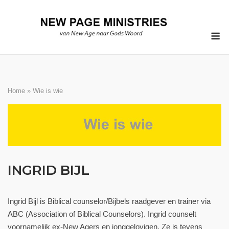
Ga
naar
M
de
inhoud
Home
»
Wie is wie
INGRID BIJL
Ingrid Bijl is Biblical counselor/Bijbels raadgever en trainer via
ABC (Association of Biblical Counselors). Ingrid counselt
voornamelijk ex-New Agers en jonggelovigen. Ze is tevens