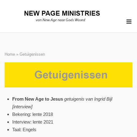
Ga
naar
M
de
inhoud
Home
»
Getuigenissen
From New Age to Jesus
getuigenis van Ingrid Bijl
[interview]
Bekering: lente 2018
Interview: lente 2021
Taal: Engels